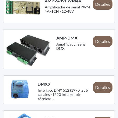
AMPV48VPWM4A
Detalles
Amplificador de señal PWM.
4Ax1CH - 12-48V
AMP-DMX
Detalles
Amplificador señal
DMX.
DMX9
Detalles
Interface DMX 512 (1990) 256
canales - IP20 Información
técnica: ...