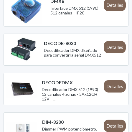
DMX8
Detalles
Interface DMX 512 (1990)
512 canales - IP20
DECODE-8030
Detalles
Decodificador DMX diseñado
para convertir la señal DMX512
...
DECODEDMX
Detalles
Decodificador DMX 512 (1990)
12 canales 4 zonas - 5Ax12CH
12V - ...
DIM-3200
Detalles
Dimmer PWM potenciómetro.