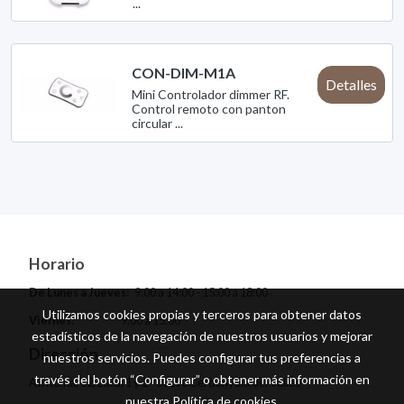
...
CON-DIM-M1A
Detalles
Mini Controlador dimmer RF.
Control remoto con panton
circular ...
Horario
De Lunes a Jueves:
9:00 a 14:00 - 15:00 a 18:00
Utilizamos cookies propias y terceros para obtener datos
Viernes:
9:00 a 15:00
estadísticos de la navegación de nuestros usuarios y mejorar
Dirección
nuestros servicios. Puedes configurar tus preferencias a
través del botón “Configurar” o obtener más información en
Av. Roma, 52, Local 1 y 2 - 08290 Cerdanyola del Vallès
nuestra
Política de cookies
.