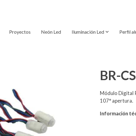
Proyectos
Neón Led
Iluminación Led
Perfil a
BR-C
Módulo Digital 
107° apertura.
Información téc