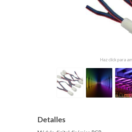
Haz click para am
Detalles