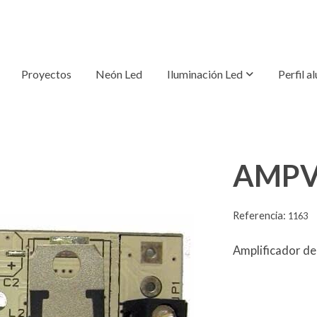
Proyectos
Neón Led
Iluminación Led
Perfil a
AMP
Referencia:
1163
Amplificador d