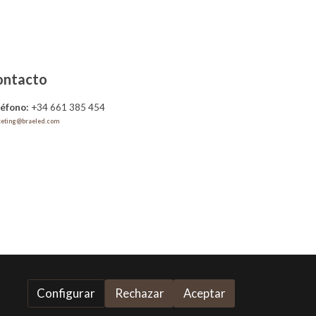
ontacto
léfono:
+34 661 385 454
eting@braeled.com
Configurar
Rechazar
Aceptar