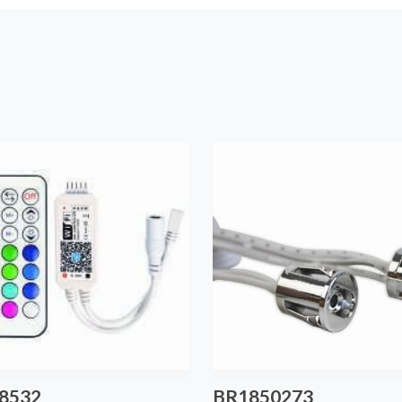
8532
BR1850273