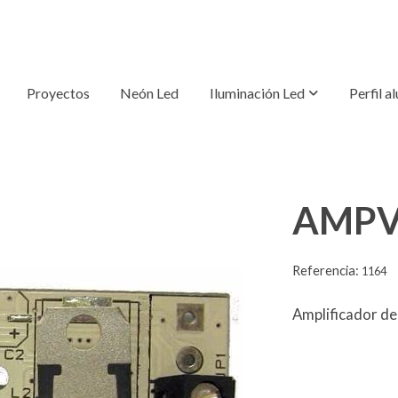
Proyectos
Neón Led
Iluminación Led
Perfil a
AMP
Referencia:
1164
Amplificador d