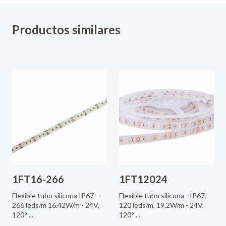
Productos similares
1FT16-266
1FT12024
Flexible tubo silicona IP67 -
Flexible tubo silicona - IP67,
266 leds/m 16.42W/m - 24V,
120 leds/m, 19.2W/m - 24V,
120° ...
120° ...