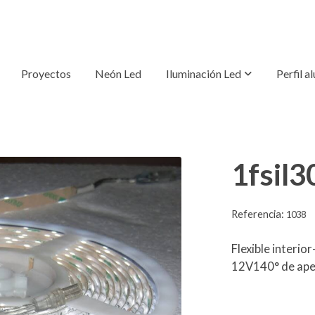
Proyectos
Neón Led
Iluminación Led
Perfil a
1fsil3
Referencia:
1038
Flexible interi
12V140° de ape