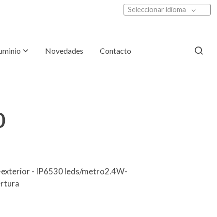
Seleccionar idioma
luminio
Novedades
Contacto
0
or-exterior - IP6530 leds/metro2.4W-
rtura