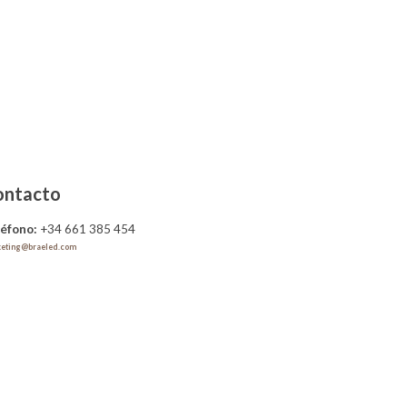
ontacto
léfono:
+34 661 385 454
eting@braeled.com